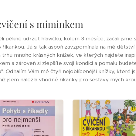
cvičení s miminkem
li pěkně udržet hlavičku, kolem 3 měsíce, začali jsme 
říkankou. Já si tak aspoň zavzpomínala na mé dětství 
na trhu mnoho krásných knížek, ve kterých najdete inspi
kem a zároveň si zlepšíte svoji kondici a pomalu budete
. Odhalím Vám mé čtyři nejoblíbenější knížky, které j
 níž jsem nalezla vhodné říkanky pro sestavy mých kro