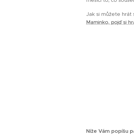
měsíci to, co sous
Jak si můžete hrá
Maminko, pojď si hr
Níže Vám popíšu pá