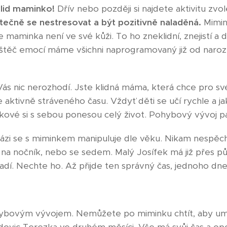
klid maminko!
Dřív nebo později si najdete aktivitu zv
ytečně se nestresovat a být pozitivně naladěná.
Mimink
e maminka není ve své kůži. To ho zneklidní, znejistí a
štěč emocí máme všichni naprogramovaný již od naroz
ás nic nerozhodí. Jste klidná máma, která chce pro sv
če aktivně stráveného času. Vždyť děti se učí rychle a j
akové si s sebou ponesou celý život. Pohybový vývoj pa
ázi se s miminkem manipuluje dle věku. Nikam nespěch
 na nočník, nebo se sedem. Malý Josífek má již přes půl
dí. Nechte ho. Až přijde ten správný čas, jednoho dne
ohybovým vývojem. Nemůžete po miminku chtít, aby u