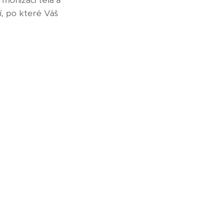
rmonizaci těla a
í, po které Váš