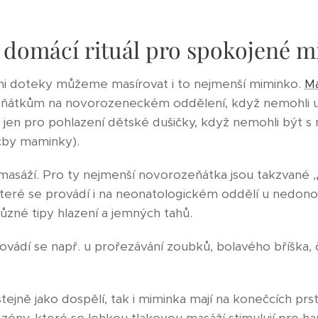
- domácí rituál pro spokojené 
mi doteky můžeme masírovat i to nejmenší miminko.
M
eňátkům na novorozeneckém oddělení, když nemohli u
 jen pro pohlazení dětské dušičky, když nemohli být s
čby maminky).
masáží. Pro ty nejmenší novorozeňátka jsou takzvané ,
teré se provádí i na neonatologickém oddělí u nedon
ůzné tipy hlazení a jemných tahů.
rovádí se např. u prořezávání zoubků, bolavého bříška, č
stejně jako dospělí, tak i miminka mají na konečcích prst