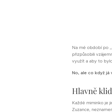
Na mé období po ,,
přizpůsobili vzájem
využít a aby to byl
No, ale co když já
Hlavně kli
Každé miminko je ji
Zuzance, neznamená