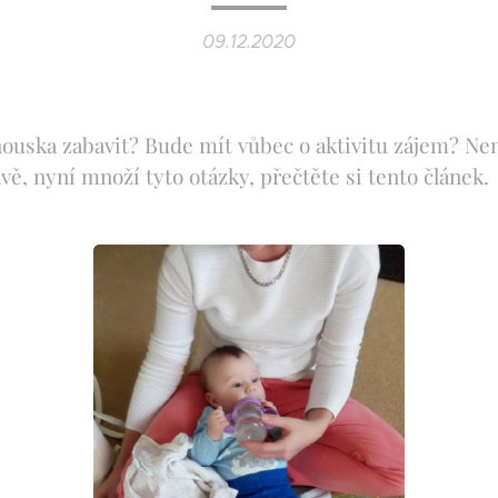
09.12.2020
uska zabavit? Bude mít vůbec o aktivitu zájem? Není
vě, nyní množí tyto otázky, přečtěte si tento článek.