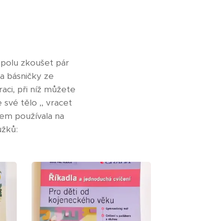
spolu zkoušet pár
a básničky ze
raci, při níž můžete
 své tělo ,, vracet
sem používala na
užků: