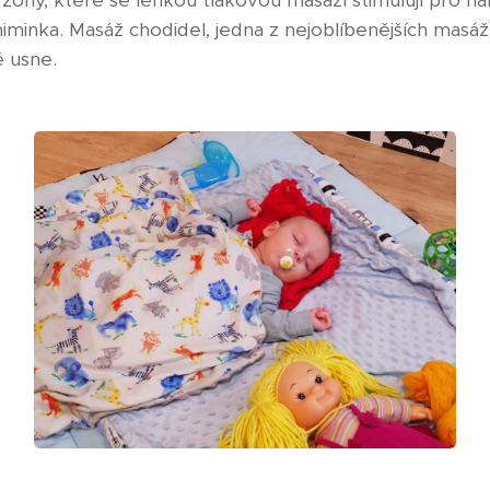
 zóny, které se lehkou tlakovou masáží stimulují pro ha
iminka. Masáž chodidel, jedna z nejoblíbenějších masáž
 usne.