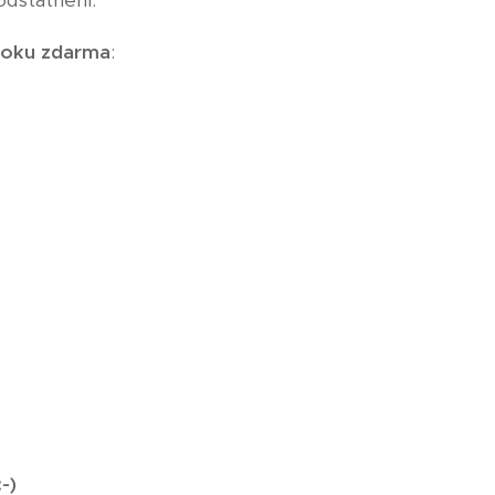
odstatnění.
oku zdarma
:
-)