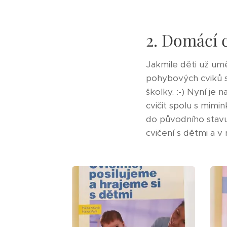
2. Domácí 
Jakmile děti už umě
pohybových cviků s 
školky. :-) Nyní je 
cvičit spolu s mimin
do původního stavu"
cvičení s dětmi a v