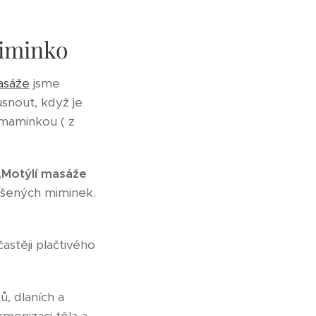
miminko
asáže
jsme
snout, když je
 maminkou ( z
,Motýlí masáže
ošených miminek.
astěji plačtivého
ů, dlaních a