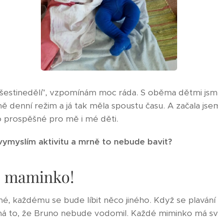
šestinedělí", vzpomínám moc ráda. S oběma dětmi jsm
ně denní režim a já tak měla spoustu času. A začala jsem
o prospěšné pro mě i mé děti.
 vymyslím aktivitu a mrně to nebude bavit?
d maminko!
né, každému se bude líbit něco jiného. Když se plavání 
 to, že Bruno nebude vodomil. Každé miminko má své 