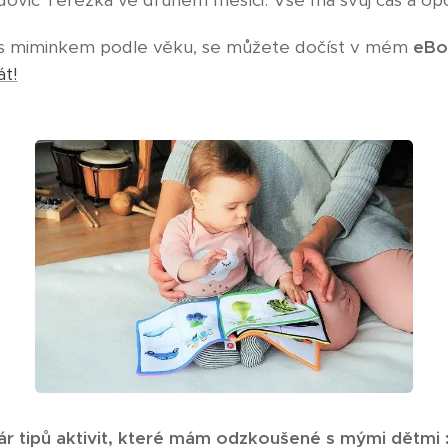
edovic Terezka ve druhém měsíci. Vše má svůj čas a op
t s miminkem podle věku, se můžete dočíst v mém
eBo
át!
r tipů aktivit, které mám odzkoušené s mými dětmi :