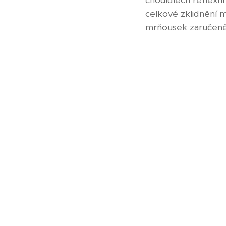
chodidlech reflexní
celkové zklidnění m
mrňousek zaručeně