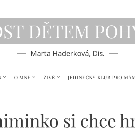
OST DĚTEM
POH
Marta Haderková, Dis.
S
O MNĚ
ŽIVĚ
JEDINEČNÝ KLUB PRO MÁ
miminko si chce hr