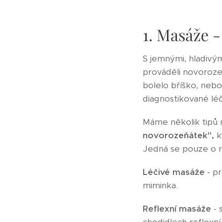
1. Masáže 
S jemnými, hladivý
prováděli novoroz
bolelo bříško, nebo
diagnostikované lé
Máme několik tipů 
novorozeňátek",
k
Jedná se pouze o r
Léčivé masáže
- p
miminka.
Reflexní masáže
- 