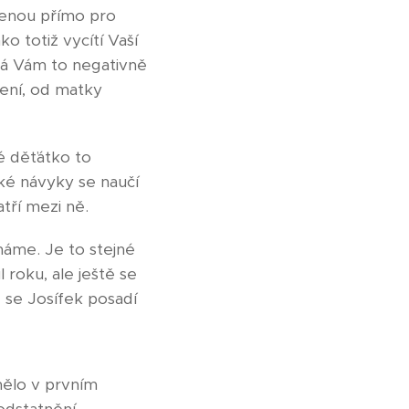
olenou přímo pro
o totiž vycítí Vaší
 dá Vám to negativně
ení, od matky
é děťátko to
aké návyky se naučí
tří mezi ně.
áme. Je to stejné
 roku, ale ještě se
 se Josífek posadí
mělo v prvním