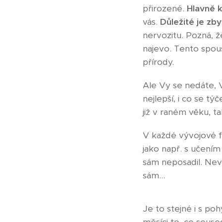
přirozené.
Hlavně 
vás.
Důležité je zb
nervozitu. Pozná, ž
najevo. Tento spou
přírody.
Ale Vy se nedáte, V
nejlepší, i co se tý
již v raném věku, t
V každé vývojové f
jako např. s učením
sám neposadil. Neva
sám...
Je to stejné i s p