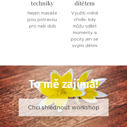
techniky
dítětem
Nejen masáže
Využití volné
jsou potravou
chvíle, kdy
pro naši duši
můžu sdílet
momenty a
pocity jen se
svými dětmi
To mě zajímá!
Chci shlédnout workshop