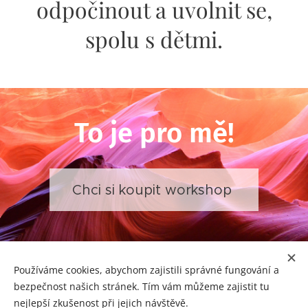
odpočinout a uvolnit se,
spolu s dětmi.
To je pro mě!
Chci si koupit workshop
Odstoupení od smlouvy
|
Kontakty
|
Jak zpracovávám
Používáme cookies, abychom zajistili správné fungování a
informace o Vás
|
Ochrana osobních údajů (GDPR)
|
bezpečnost našich stránek. Tím vám můžeme zajistit tu
Obchodní podmínky
nejlepší zkušenost při jejich návštěvě.