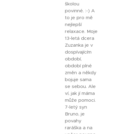
školou
povinné. :-) A
to je pro mě
nejlepší
relaxace. Moje
13-letá dcera
Zuzanka je v
dospívajícím
období,
období plné
změn a někdy
bojuje sama
se sebou. Ale
ví, jak jí máma
může pomoci.
7-letý syn
Bruno, je
povahy
raráška a na