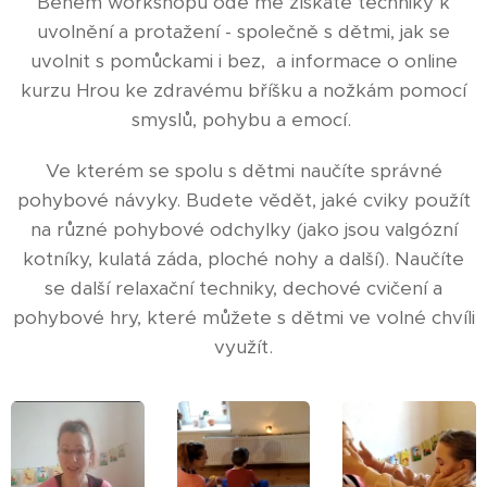
Během workshopu ode mě získáte techniky k
uvolnění a protažení - společně s dětmi, jak se
uvolnit s pomůckami i bez, a informace o online
kurzu Hrou ke zdravému bříšku a nožkám pomocí
smyslů, pohybu a emocí.
Ve kterém se spolu s dětmi naučíte správné
pohybové návyky. Budete vědět, jaké cviky použít
na různé pohybové odchylky (jako jsou valgózní
kotníky, kulatá záda, ploché nohy a další). Naučíte
se další relaxační techniky, dechové cvičení a
pohybové hry, které můžete s dětmi ve volné chvíli
využít.