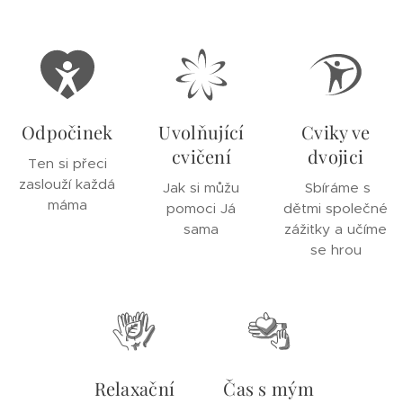
Odpočinek
Uvolňující
Cviky ve
cvičení
dvojici
Ten si přeci
zaslouží každá
Jak si můžu
Sbíráme s
máma
pomoci Já
dětmi společné
sama
zážitky a učíme
se hrou
Relaxační
Čas s mým