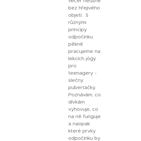
večer neusne
bez hřejivého
objetí. S
různými
principy
odpočinku
pěkně
pracujeme na
lekcích jógy
pro
teenagery -
slečny
puberťačky.
Poznávám, co
dívkám
vyhovuje, co
na ně funguje
a naopak
které prvky
odpočinku by