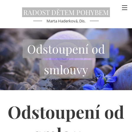
RADOST DĚTEM
POHYBEM
Marta Haderková, Dis.
Odstoupení od
smlouvy
Odstoupení od