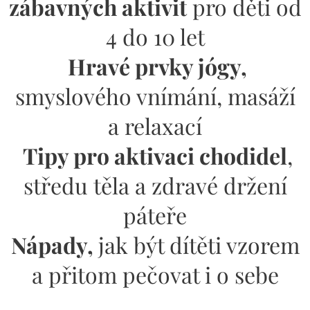
zábavných aktivit
pro děti od
4 do 10 let
Hravé prvky jógy,
smyslového vnímání, masáží
a relaxací
Tipy pro aktivaci chodidel
,
středu těla a zdravé držení
páteře
Nápady,
jak být dítěti vzorem
a přitom pečovat i o sebe