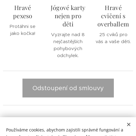
Hravé
Jógové karty
Hravé
pexeso
nejen pro
cvičení s
děti
overballem
Protáhni se
jako kočka!
Vyzrajte nad 8
25 cviků pro
nejčastějších
vás a vaše děti.
pohybových
odchylek.
Odstoupení od smlouvy
Odstoupení od smlouvy
|
Kontakty
|
Jak zpracovávám
Používáme cookies, abychom zajistili správné fungování a
informace o Vás
|
Ochrana osobních údajů (GDPR)
|