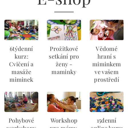
6týdenní
Prožitkové
Vědomé
kurz:
setkání pro
hraní s
Cvičení a
ženy -
miminkem
masáže
maminky
ve vašem
miminek
prostředí
Pohybové
Workshop
15denní
workshopy
pro mámy,
online kurz: