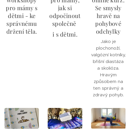
pro mámy s
jak si
Se smysly
dětmi - ke
odpočinout
hravě na
správnému
společně
pohybové
držení těla.
odchylky
i s dětmi.
Jako je
plochonoží,
valgózní kotníky,
břišní diastáza
a skolióza.
Hravým
způsobem na
ten správný a
zdravý pohyb.