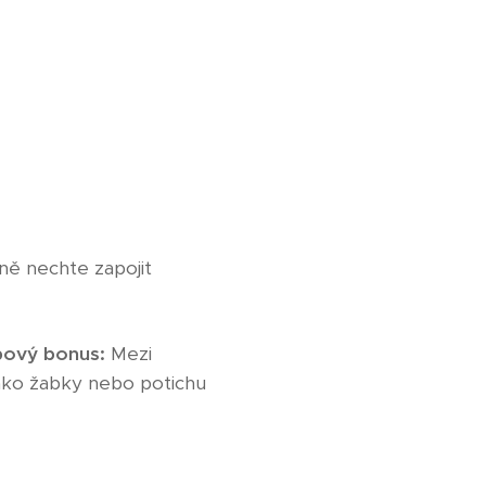
dně nechte zapojit
ový bonus:
Mezi
 jako žabky nebo potichu