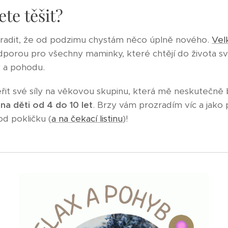
te těšit?
adit, že od podzimu chystám něco úplně nového.
Vel
orou pro všechny maminky, které chtějí do života svý
 a pohodu.
it své síly na věkovou skupinu, která mě neskutečně 
–
na děti od 4 do 10 let
. Brzy vám prozradím víc a jako
d pokličku (
a na čekací listinu
)!