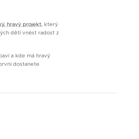
ký, hravý projekt,
který
ch dětí vnést radost z
baví a kde má hravý
 první dostanete