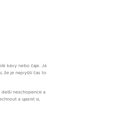
plé kávy nebo čaje. Já
, že je nejvyšší čas to
y delší neschopence a
hnout a ujasnit si,