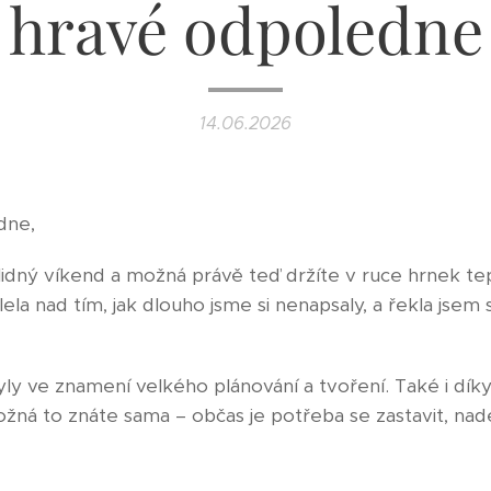
hravé odpoledne
14.06.2026
dne,
klidný víkend a možná právě teď držíte v ruce hrnek te
la nad tím, jak dlouho jsme si nenapsaly, a řekla jsem si
ly ve znamení velkého plánování a tvoření. Také i dík
ná to znáte sama – občas je potřeba se zastavit, nadec