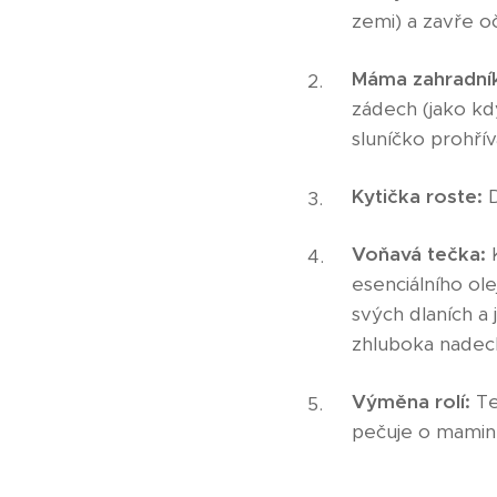
zemi) a zavře oč
Máma zahradník
zádech (jako kdy
sluníčko prohřívá
Kytička roste:
D
Voňavá tečka:
K
esenciálního ole
svých dlaních a
zhluboka nadec
Výměna rolí:
Te
pečuje o mamin