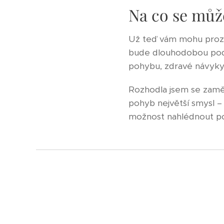
Na co se může
Už teď vám mohu prozr
bude dlouhodobou podp
pohybu, zdravé návyky
Rozhodla jsem se zaměř
pohyb největší smysl 
možnost nahlédnout po