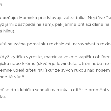
i.
 pečuje:
Maminka představuje zahradníka. Nejdříve "s
ž jarní déšť padá na zem), pak jemně přitlačí dlaně na
 hlínu).
ítě se začne pomalinku rozbalovat, narovnávat a rozkv
dyž kytička vyroste, maminka vezme kapičku oblíbené
jíčku nebo krému (skvělá je levandule, citrón nebo man
 jemně udělá dítěti "stříšku" ze svých rukou nad nosem 
hne té vůně.
ď se do klubíčka schoulí maminka a dítě se promění v 
ku.