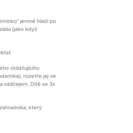
emínko" jemně hladí po
 záda (jako když
état.
ho zklidňujícího
darinka), rozetře jej ve
a obličejem. Dítě se 3x
zahradníka, který