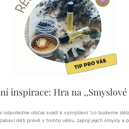
ní inspirace: Hra na ,,Smyslové 
ní odpoledne občas svádí k vymýšlení "co budeme děl
 zabaví děti právě v tomto věku, zapojí jejich smysly a p