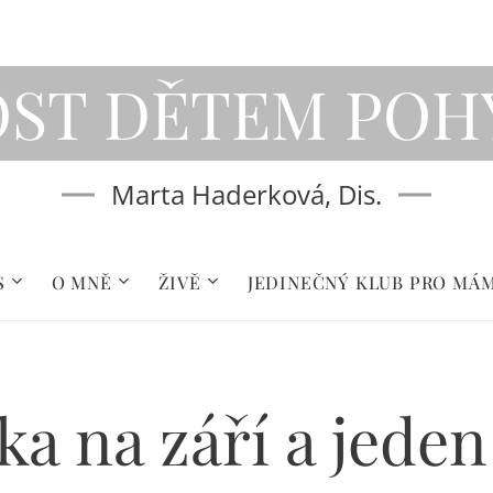
OST DĚTEM
POH
Marta Haderková, Dis.
S
O MNĚ
ŽIVĚ
JEDINEČNÝ KLUB PRO MÁ
a na září a jeden