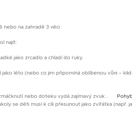
 nebo na zahradě 3 věci.
 najít:
ladké jako zrcadlo a chladí do ruky.
 jako léto (nebo co jim připomíná oblíbenou vůni – kli
 zmáčknutí nebo doteku vydá zajímavý zvuk...
Pohyb
úkoly se děti musí k cíli přesunout jako zvířátka (např.