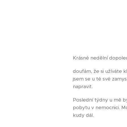
Krásné nedělní dopole
doufám, že si užíváte 
jsem se u té své zamysle
napravit.
Poslední týdny u mě by
pobytu v nemocnici. Mož
kudy dál.