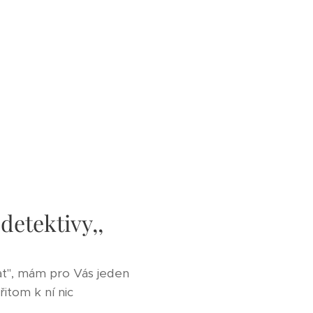
detektivy,,
at", mám pro Vás jeden
řitom k ní nic