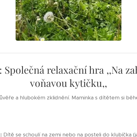
2: Společná relaxační hra ,,Na z
voňavou kytičku,,
důvěře a hlubokém zklidnění. Maminka s dítětem si běh
:
Dítě se schoulí na zemi nebo na posteli do klubíčka 