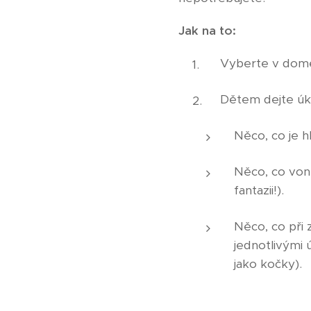
Jak na to:
Vyberte v domě
Dětem dejte úkol
Něco, co je h
Něco, co voní
fantazii!).
Něco, co při
jednotlivými 
jako kočky).