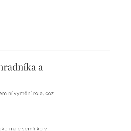
ahradníka a
em ní vymění role, což
(jako malé semínko v